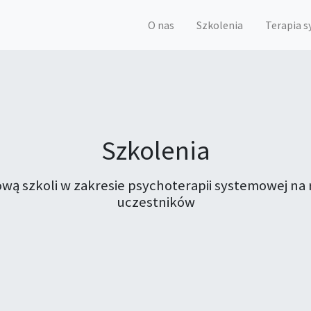
O nas
Szkolenia
Terapia 
Szkolenia
tową szkoli w zakresie psychoterapii systemowej 
uczestników