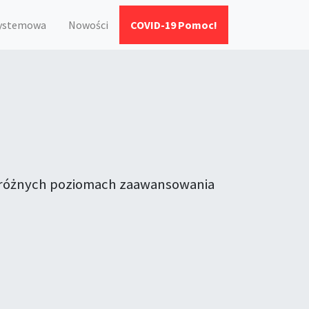
systemowa
Nowości
COVID-19 Pomoc!
na różnych poziomach zaawansowania