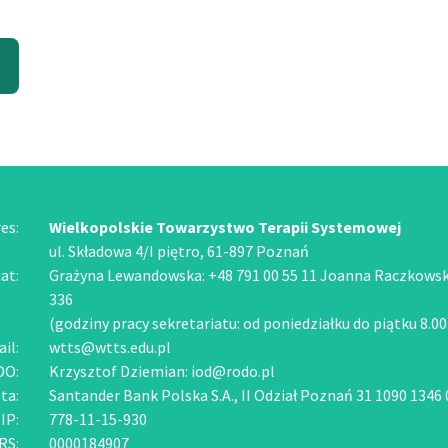
es:
Wielkopolskie Towarzystwo Terapii Systemowej
ul. Składowa 4/I piętro, 61-897 Poznań
at:
Grażyna Lewandowska: +48 791 00 55 11 Joanna Raczkowska
336
(godziny pracy sekretariatu: od poniedziałku do piątku 8.00
il:
wtts@wtts.edu.pl
DO:
Krzysztof Dziemian:
iod@rodo.pl
ta:
Santander Bank Polska S.A., II Odział Poznań 31 1090 1346
IP:
778-11-15-930
RS:
0000184907