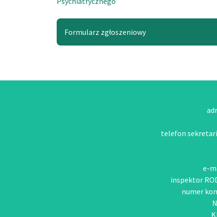
Psychiatrycznego
Formularz zgłoszeniowy
adr
telefon sekretari
e-ma
inspektor RO
numer kon
N
K