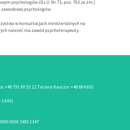
wym psychologów (Dz.U. Nr 73, poz. 763 ze zm.)
ie zawodowej psychologów.
ystwa w konsultacjach ministerialnych na
ych należeć ma zawód psychoterapeuty.
: +48 791 00 55 22 Tatiana Kauczor +48 884 655
-14.00)
 0000 0000 3400 1347