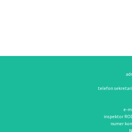
adr
telefon sekretari
e-ma
inspektor RO
numer kon
N