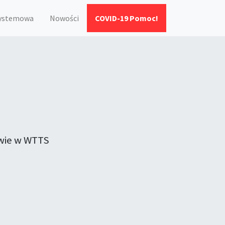
systemowa
Nowości
COVID-19 Pomoc!
twie w WTTS