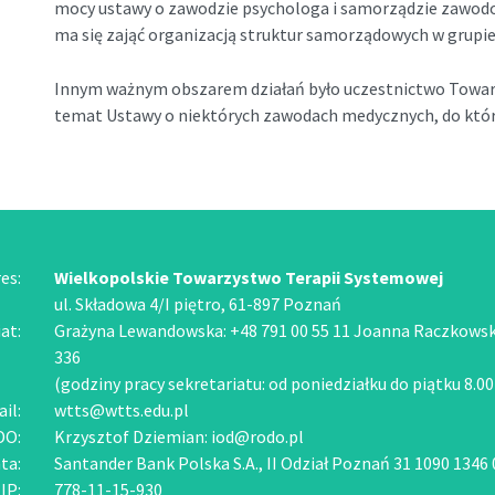
mocy ustawy o zawodzie psychologa i samorządzie zawodo
ma się zająć organizacją struktur samorządowych w grup
Innym ważnym obszarem działań było uczestnictwo Towarz
temat Ustawy o niektórych zawodach medycznych, do któr
es:
Wielkopolskie Towarzystwo Terapii Systemowej
ul. Składowa 4/I piętro, 61-897 Poznań
at:
Grażyna Lewandowska: +48 791 00 55 11 Joanna Raczkowska
336
(godziny pracy sekretariatu: od poniedziałku do piątku 8.00
il:
wtts@wtts.edu.pl
DO:
Krzysztof Dziemian:
iod@rodo.pl
ta:
Santander Bank Polska S.A., II Odział Poznań 31 1090 1346
IP:
778-11-15-930