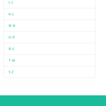
I-J
K-L
M-N
O-P
R-S
T-W
Y-Ż