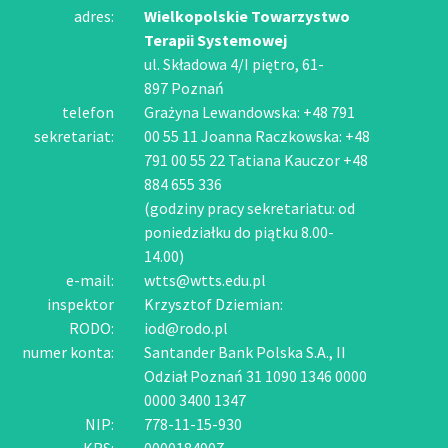
adres:
Wielkopolskie Towarzystwo
Terapii Systemowej
ul. Składowa 4/I piętro, 61-
897 Poznań
telefon
Grażyna Lewandowska: +48 791
sekretariat:
00 55 11 Joanna Raczkowska: +48
791 00 55 22 Tatiana Kauczor +48
884 655 336
(godziny pracy sekretariatu: od
poniedziałku do piątku 8.00-
14.00)
e-mail:
wtts@wtts.edu.pl
inspektor
Krzysztof Dziemian:
RODO:
iod@rodo.pl
numer konta:
Santander Bank Polska S.A., II
Odział Poznań 31 1090 1346 0000
0000 3400 1347
NIP:
778-11-15-930
KRS:
0000184907