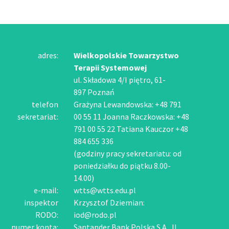
adres:
Wielkopolskie Towarzystwo
Terapii Systemowej
ul. Składowa 4/I piętro, 61-
897 Poznań
telefon
Grażyna Lewandowska: +48 791
sekretariat:
00 55 11 Joanna Raczkowska: +48
791 00 55 22 Tatiana Kauczor +48
884 655 336
(godziny pracy sekretariatu: od
poniedziałku do piątku 8.00-
14.00)
e-mail:
wtts@wtts.edu.pl
inspektor
Krzysztof Dziemian:
RODO:
iod@rodo.pl
numer konta:
Santander Bank Polska S.A., II