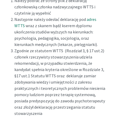
Należy pobrać ze strony plik z deklaracją
członkowską członka nadzwyczajnego WTTS i
czytelnie ją wypełnić
Następnie należy odesłać deklarację pod
adres
WTTS
wraz z skanem bądź kserem dyplomu
ukończenia studiów wyższych na kierunkach:
psychologia, pedagogika, socjologia, oraz
kierunkach medycznych (lekarze, pielęgniarki).
Zgodnie ze statutem WTTS
(Rozdział 3, § 17 ust.2)
c
złonek rzeczywisty stowarzyszenia udziela
rekomendacji, w przypadku stwierdzenia, że
kandydat spełnia kryteria określone w
Rozdziale 3,
§17 ust.1 Statutu WTTS oraz
deklaruje zamiar
zdobywania wiedzy i umiejętności z zakresu
praktycznych i teoretycznych problemów niesienia
pomocy ludziom poprzez terapię systemową,
posiada predyspozycję do zawodu psychoterapeuty
oraz złożył deklarację przestrzegania statutu
stowarzyszenia