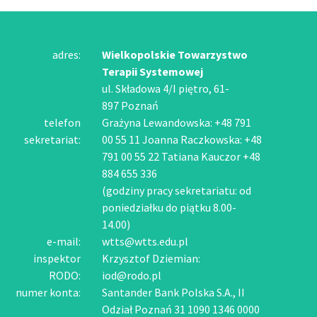
adres:
Wielkopolskie Towarzystwo
Terapii Systemowej
ul. Składowa 4/I piętro, 61-
897 Poznań
telefon
Grażyna Lewandowska: +48 791
sekretariat:
00 55 11 Joanna Raczkowska: +48
791 00 55 22 Tatiana Kauczor +48
884 655 336
(godziny pracy sekretariatu: od
poniedziałku do piątku 8.00-
14.00)
e-mail:
wtts@wtts.edu.pl
inspektor
Krzysztof Dziemian:
RODO:
iod@rodo.pl
numer konta:
Santander Bank Polska S.A., II
Odział Poznań 31 1090 1346 0000