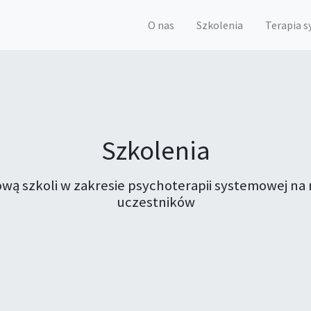
O nas
Szkolenia
Terapia 
Szkolenia
tową szkoli w zakresie psychoterapii systemowej 
uczestników