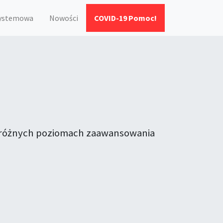
systemowa
Nowości
COVID-19 Pomoc!
na różnych poziomach zaawansowania