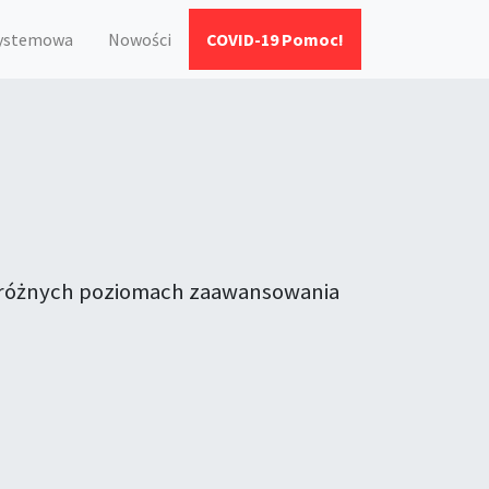
systemowa
Nowości
COVID-19 Pomoc!
na różnych poziomach zaawansowania