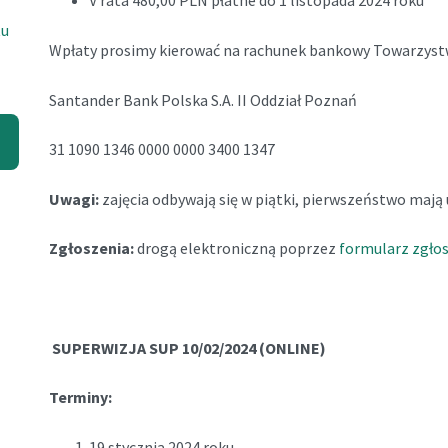
V rata 480,00 PLN płatne do 1 listopada 2024 roku
tu
Wpłaty prosimy kierować na rachunek bankowy Towarzys
Santander Bank Polska S.A. II Oddział Poznań
31 1090 1346 0000 0000 3400 1347
Uwagi:
zajęcia odbywają się w piątki,
pierwszeństwo mają 
Zgłoszenia:
drogą elektroniczną poprzez
formularz zgło
SUPERWIZJA SUP 10/02/2024 (ONLINE)
Terminy:
19 stycznia 2024 roku