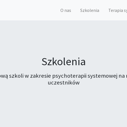
O nas
Szkolenia
Terapia 
Szkolenia
tową szkoli w zakresie psychoterapii systemowej 
uczestników