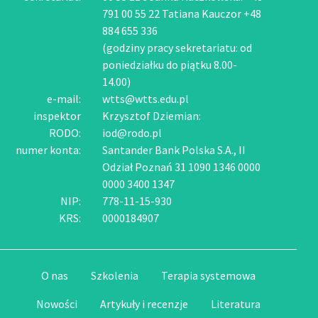
791 00 55 22 Tatiana Kauczor +48
884 655 336
(godziny pracy sekretariatu: od
poniedziałku do piątku 8.00-
14.00)
e-mail:
wtts@wtts.edu.pl
inspektor
Krzysztof Dziemian:
RODO:
iod@rodo.pl
numer konta:
Santander Bank Polska S.A., II
Odział Poznań 31 1090 1346 0000
0000 3400 1347
NIP:
778-11-15-930
KRS:
0000184907
O nas
Szkolenia
Terapia systemowa
Nowości
Artykuły i recenzje
Literatura