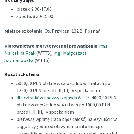
piątek: 9.30-17.00
sobota: 8.30-15.00
Miejsce szkolenia
: Os. Przyjaźni 132 B, Poznań
Kierownictwo merytoryczne i prowadzenie
:
mgr
Marcelina Ptak
(WTTS),
mgr Małgorzata
Szymanowska
(WTTS)
Koszt szkolenia
:
5000,00 PLN płatne w całości lub w 4 ratach po
1250,00 PLN przed I, II, III, IV spotkaniem
dla członków nadzwyczajnych WTTS
: 4000,00 PLN
płatne w całości lub w 4 ratach po 1000,00 PLN
przed I, II, III, IV spotkaniem
pierwszą wpłatę (rata bądź całość) należy uiścić w
ciągu 2 tygodni od otrzymania informacji o
zakwalifikowaniu na kurs przez prowadzącego lub