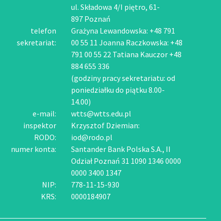
ul. Składowa 4/I piętro, 61-
897 Poznań
telefon
Grażyna Lewandowska: +48 791
sekretariat:
00 55 11 Joanna Raczkowska: +48
791 00 55 22 Tatiana Kauczor +48
884 655 336
(godziny pracy sekretariatu: od
poniedziałku do piątku 8.00-
14.00)
e-mail:
wtts@wtts.edu.pl
inspektor
Krzysztof Dziemian:
RODO:
iod@rodo.pl
numer konta:
Santander Bank Polska S.A., II
Odział Poznań 31 1090 1346 0000
0000 3400 1347
NIP:
778-11-15-930
KRS:
0000184907