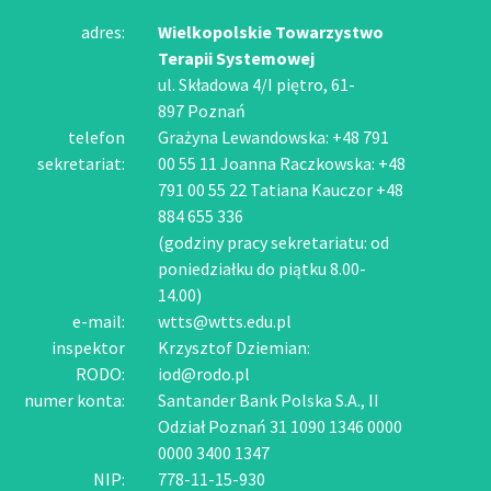
adres:
Wielkopolskie Towarzystwo
Terapii Systemowej
ul. Składowa 4/I piętro, 61-
897 Poznań
telefon
Grażyna Lewandowska: +48 791
sekretariat:
00 55 11 Joanna Raczkowska: +48
791 00 55 22 Tatiana Kauczor +48
884 655 336
(godziny pracy sekretariatu: od
poniedziałku do piątku 8.00-
14.00)
e-mail:
wtts@wtts.edu.pl
inspektor
Krzysztof Dziemian:
RODO:
iod@rodo.pl
numer konta:
Santander Bank Polska S.A., II
Odział Poznań 31 1090 1346 0000
0000 3400 1347
NIP:
778-11-15-930