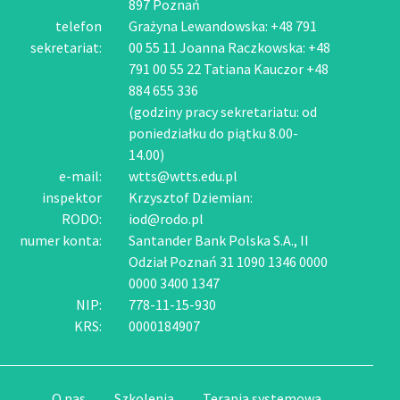
897 Poznań
telefon
Grażyna Lewandowska: +48 791
sekretariat:
00 55 11 Joanna Raczkowska: +48
791 00 55 22 Tatiana Kauczor +48
884 655 336
(godziny pracy sekretariatu: od
poniedziałku do piątku 8.00-
14.00)
e-mail:
wtts@wtts.edu.pl
inspektor
Krzysztof Dziemian:
RODO:
iod@rodo.pl
numer konta:
Santander Bank Polska S.A., II
Odział Poznań 31 1090 1346 0000
0000 3400 1347
NIP:
778-11-15-930
KRS:
0000184907
O nas
Szkolenia
Terapia systemowa