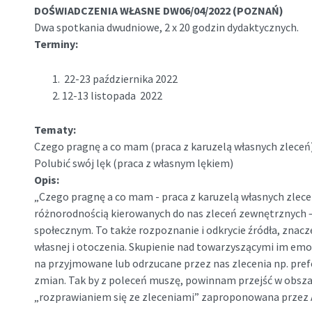
DOŚWIADCZENIA WŁASNE DW06/04/2022 (POZNAŃ)
Dwa spotkania dwudniowe, 2 x 20 godzin dydaktycznych.
Terminy:
22-23
października 2022
12-13 listopada 2022
Tematy:
Czego pragnę a co mam (praca z karuzelą własnych zleceń
Polubić swój lęk (praca z własnym lękiem)
Opis:
„Czego pragnę a co mam - praca z karuzelą własnych zleceń
różnorodnością kierowanych do nas zleceń zewnętrznych –
społecznym. To także rozpoznanie i odkrycie źródła, znacz
własnej i otoczenia. Skupienie nad towarzyszącymi im em
na przyjmowane lub odrzucane przez nas zlecenia np. pre
zmian. Tak by z poleceń muszę, powinnam przejść w obsza
„rozprawianiem się ze zleceniami” zaproponowana przez A