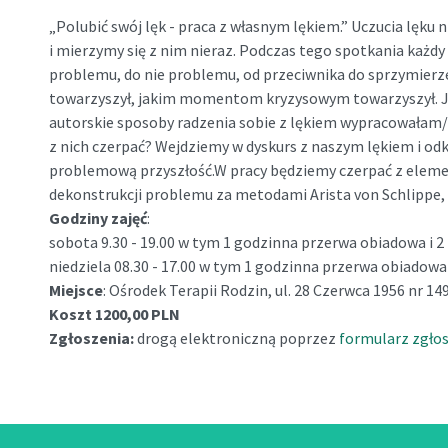
„Polubić swój lęk - praca z własnym lękiem.” Uczucia lęku
i mierzymy się z nim nieraz. Podczas tego spotkania każdy
problemu, do nie problemu, od przeciwnika do sprzymierzeń
towarzyszył, jakim momentom kryzysowym towarzyszył. Ja
autorskie sposoby radzenia sobie z lękiem wypracowałam/em
z nich czerpać? Wejdziemy w dyskurs z naszym lękiem i od
problemową przyszłość.W pracy będziemy czerpać z element
dekonstrukcji problemu za metodami Arista von Schlippe,
Godziny zajęć
:
sobota 9.30 - 19.00 w tym 1 godzinna przerwa obiadowa i
niedziela 08.30 - 17.00 w tym 1 godzinna przerwa obiadow
Miejsce
: Ośrodek Terapii Rodzin, ul. 28 Czerwca 1956 nr 1
Koszt 1200,00 PLN
Zgłoszenia:
drogą elektroniczną poprzez
formularz zgło