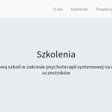
O nas
Szkolenia
Terapia 
Szkolenia
tową szkoli w zakresie psychoterapii systemowej 
uczestników