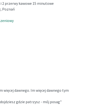
a i 2 przerwy kawowe 15 minutowe
49, Poznań
szeniowy
m więcej dawnego. Im więcej dawnego tym
dojdziesz gdzie patrzysz - mój posag"