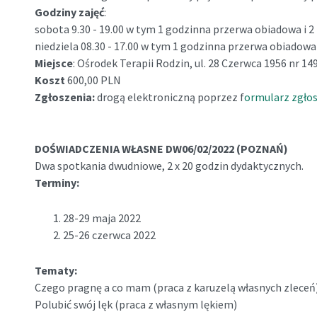
Godziny zajęć
:
sobota 9.30 - 19.00 w tym 1 godzinna przerwa obiadowa i
niedziela 08.30 - 17.00 w tym 1 godzinna przerwa obiadow
Miejsce
: Ośrodek Terapii Rodzin, ul. 28 Czerwca 1956 nr 1
Koszt
600,00 PLN
Zgłoszenia:
drogą elektroniczną poprzez f
ormularz zgło
DOŚWIADCZENIA WŁASNE DW06/02/2022 (POZNAŃ)
Dwa spotkania dwudniowe, 2 x 20 godzin dydaktycznych.
Terminy:
28-29 maja 2022
25-26 czerwca 2022
Tematy:
Czego pragnę a co mam (praca z karuzelą własnych zleceń
Polubić swój lęk (praca z własnym lękiem)