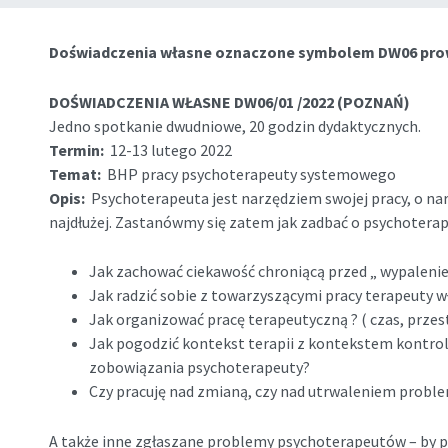
Doświadczenia własne oznaczone symbolem DW06 pr
DOŚWIADCZENIA WŁASNE DW06/01 /2022 (POZNAŃ)
Jedno spotkanie dwudniowe, 20 godzin dydaktycznych.
Termin:
12-13 lutego 2022
Temat:
BHP pracy psychoterapeuty systemowego
Opis:
Psychoterapeuta jest narzędziem swojej pracy, o narz
najdłużej. Zastanówmy się zatem jak zadbać o psychoterape
Jak zachować ciekawość chroniącą przed „ wypale
Jak radzić sobie z towarzyszącymi pracy terapeuty
Jak organizować pracę terapeutyczną ? ( czas, prze
Jak pogodzić kontekst terapii z kontekstem kontrol
zobowiązania psychoterapeuty?
Czy pracuję nad zmianą, czy nad utrwaleniem proble
A także inne zgłaszane problemy psychoterapeutów – by po