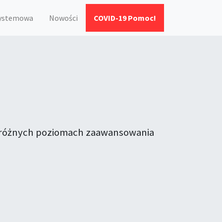
systemowa
Nowości
COVID-19 Pomoc!
na różnych poziomach zaawansowania