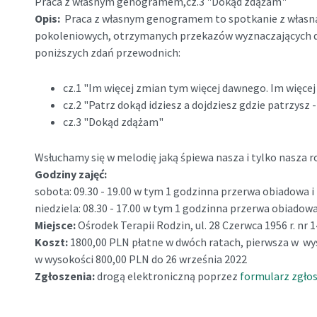
Praca z własnym genogramem,cz.3 "Dokąd zdążam"
Opis:
Praca z własnym genogramem to spotkanie z własną
pokoleniowych, otrzymanych przekazów wyznaczających da
poniższych zdań przewodnich:
cz.1 "Im więcej zmian tym więcej dawnego. Im więce
cz.2 "Patrz dokąd idziesz a dojdziesz gdzie patrzysz 
cz.3 "Dokąd zdążam"
Wsłuchamy się w melodię jaką śpiewa nasza i tylko nasza r
Godziny zajęć:
sobota: 09.30 - 19.00 w tym 1 godzinna przerwa obiadowa
niedziela: 08.30 - 17.00 w tym 1 godzinna przerwa obiado
Miejsce:
Ośrodek Terapii Rodzin, ul. 28 Czerwca 1956 r. nr 
Koszt:
1800,00 PLN płatne w dwóch ratach, pierwsza w wys
w wysokości 800,00 PLN do 26 września 2022
Zgłoszenia:
drogą elektroniczną poprzez
formularz zgło