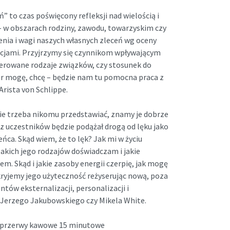
” to czas poświęcony refleksji nad wielością i
 w obszarach rodziny, zawodu, towarzyskim czy
enia i wagi naszych własnych zleceń wg oceny
ocjami. Przyjrzymy się czynnikom wpływającym
ferowane rodzaje związków, czy stosunek do
r mogę, chcę – będzie nam tu pomocna praca z
rista von Schlippe.
 nie trzeba nikomu przedstawiać, znamy je dobrze
 z uczestników będzie podążał drogą od lęku jako
ca. Skąd wiem, że to lęk? Jak mi w życiu
kich jego rodzajów doświadczam i jakie
. Skąd i jakie zasoby energii czerpię, jak mogę
kryjemy jego użyteczność reżyserując nową, poza
ów eksternalizacji, personalizacji i
 Jerzego Jakubowskiego czy Mikela White.
 2 przerwy kawowe 15 minutowe