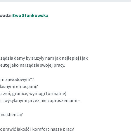
owadzi
Ewa Stankowska
ędzia damy by służyły nam jak najlepiej i jak
utę jako narzędzie swojej pracy.
niem zawodowym”?
 własnymi emocjami?
strzeń, granice, wymogi formalne)
i i wysyłanymi przez nie zaproszeniami –
mu klienta?
prawić jakość i komfort nasze pracy.