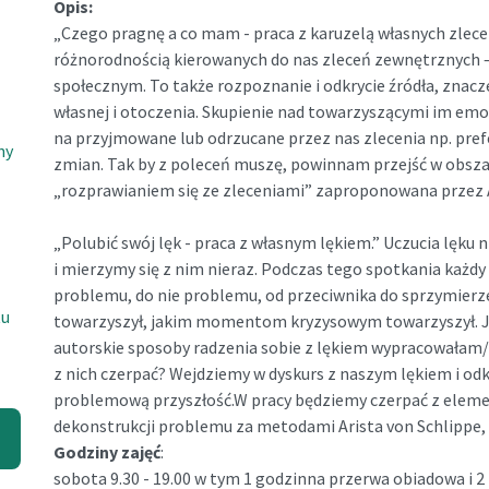
Opis:
„Czego pragnę a co mam - praca z karuzelą własnych zleceń
różnorodnością kierowanych do nas zleceń zewnętrznych –
społecznym. To także rozpoznanie i odkrycie źródła, znacz
własnej i otoczenia. Skupienie nad towarzyszącymi im em
na przyjmowane lub odrzucane przez nas zlecenia np. pre
ny
zmian. Tak by z poleceń muszę, powinnam przejść w obsza
„rozprawianiem się ze zleceniami” zaproponowana przez A
„Polubić swój lęk - praca z własnym lękiem.” Uczucia lęku
i mierzymy się z nim nieraz. Podczas tego spotkania każdy
problemu, do nie problemu, od przeciwnika do sprzymierzeń
tu
towarzyszył, jakim momentom kryzysowym towarzyszył. Ja
autorskie sposoby radzenia sobie z lękiem wypracowałam/em
z nich czerpać? Wejdziemy w dyskurs z naszym lękiem i od
problemową przyszłość.W pracy będziemy czerpać z element
dekonstrukcji problemu za metodami Arista von Schlippe,
Godziny zajęć
:
sobota 9.30 - 19.00 w tym 1 godzinna przerwa obiadowa i