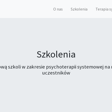
O nas
Szkolenia
Terapia 
Szkolenia
tową szkoli w zakresie psychoterapii systemowej 
uczestników