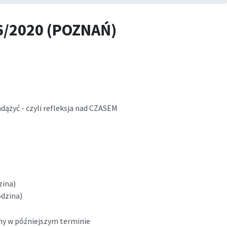
6/2020 (POZNAŃ)
adążyć - czyli refleksja nad CZASEM
zina)
odzina)
ny w późniejszym terminie