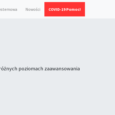
systemowa
Nowości
COVID-19 Pomoc!
na różnych poziomach zaawansowania