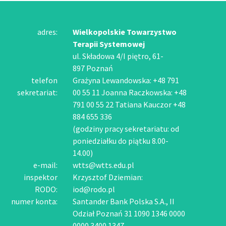
adres:
Wielkopolskie Towarzystwo
Terapii Systemowej
ul. Składowa 4/I piętro, 61-
897 Poznań
telefon
Grażyna Lewandowska: +48 791
sekretariat:
00 55 11 Joanna Raczkowska: +48
791 00 55 22 Tatiana Kauczor +48
884 655 336
(godziny pracy sekretariatu: od
poniedziałku do piątku 8.00-
14.00)
e-mail:
wtts@wtts.edu.pl
inspektor
Krzysztof Dziemian:
RODO:
iod@rodo.pl
numer konta:
Santander Bank Polska S.A., II
Odział Poznań 31 1090 1346 0000
0000 3400 1347