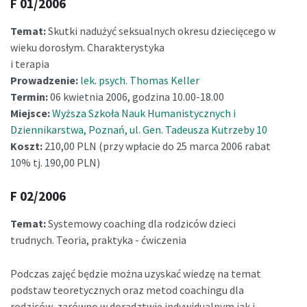
F 01/2006
Temat:
Skutki nadużyć seksualnych okresu dziecięcego w
wieku dorosłym. Charakterystyka
i terapia
Prowadzenie:
lek. psych. Thomas Keller
Termin:
06 kwietnia 2006, godzina 10.00-18.00
Miejsce:
Wyższa Szkoła Nauk Humanistycznych i
Dziennikarstwa, Poznań, ul. Gen. Tadeusza Kutrzeby 10
Koszt:
210,00 PLN (przy wpłacie do 25 marca 2006 rabat
10% tj. 190,00 PLN)
F 02/2006
Temat:
Systemowy coaching dla rodziców dzieci
trudnych. Teoria, praktyka - ćwiczenia
Podczas zajęć będzie można uzyskać wiedzę na temat
podstaw teoretycznych oraz metod coachingu dla
rodziców, zarówno w doradztwie indywidualnym jak i