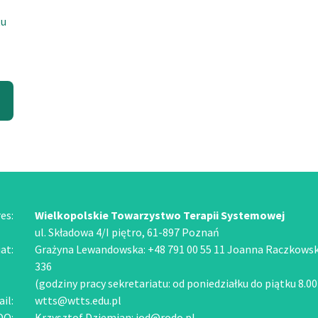
tu
es:
Wielkopolskie Towarzystwo Terapii Systemowej
ul. Składowa 4/I piętro, 61-897 Poznań
at:
Grażyna Lewandowska: +48 791 00 55 11 Joanna Raczkowska
336
(godziny pracy sekretariatu: od poniedziałku do piątku 8.00
il:
wtts@wtts.edu.pl
DO:
Krzysztof Dziemian:
iod@rodo.pl