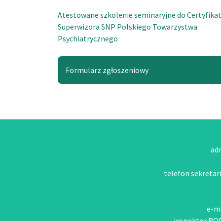
Atestowane szkolenie seminaryjne do Certyfika
Superwizora SNP Polskiego Towarzystwa
Psychiatrycznego
Formularz zgłoszeniowy
adr
telefon sekretari
e-ma
inspektor RO