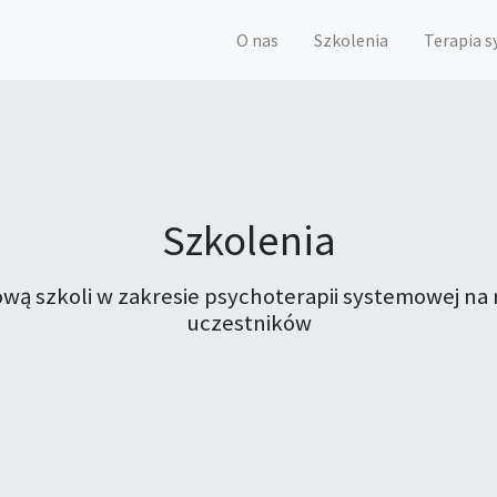
O nas
Szkolenia
Terapia 
Szkolenia
tową szkoli w zakresie psychoterapii systemowej 
uczestników