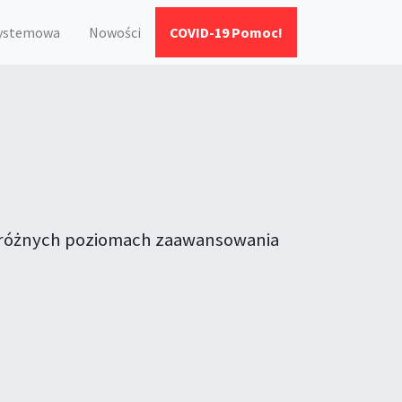
systemowa
Nowości
COVID-19 Pomoc!
na różnych poziomach zaawansowania