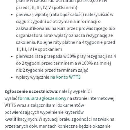
płatne w całości lub w 5 ratach po 1400,00 PLN
przed I, II, III, IV, V spotkaniem)
pierwszą wpłatę (rata bądź całość) należy uiścić w
ciągu 2 tygodni od otrzymania informacji o
zakwalifikowaniu na kurs przez prowadzącego lub
organizatora. Brak wpłaty oznacza rezygnację ze
szkolenia. Kolejne raty płatne na 4 tygodnie przed
II, III, IV i V spotkaniem
pierwsza rata przepada w 50% przy rezygnacji na 4
do 2 tygodni przed terminem a w 100% na mniej
niż 2 tygodnie przed terminem zajęć
wpłaty wyłącznie
na konto WTTS
Zgłoszenie uczestnictwa
: należy wypełnić i
wysłać
formularz zgłoszeniowy
na stronie internetowej
WTTS wraz z załącznikami dokumentów
potwierdzających wypełnienie kryteriów
kwalifikacyjnych. W sytuacji braku zgodności nazwisk na
przesłanych dokumentach konieczne będzie okazanie