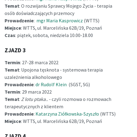
Temat
: O rozwijaniu Sprawcy Mojego Życia - terapia
osób doświadczających przemocy
Prowadzenie
:
mgr Maria Kasprowicz
(WTTS)
Miejsce
: WTTS, ul. Marcelińska 62B/19, Poznań
Czas
: piątek, sobota, niedziela 10.00-18.00
ZJAZD 3
Termin
: 27-28 marca 2022
Temat
: Upojona tęsknota - systemowa terapia
uzależnienia alkoholowego
Prowadzenie
:
dr Rudolf Klein
(SGST, SG)
Termin
: 29 marca 2022
Temat
:
Z lotu ptaka..
- czyli rozmowa o rozmowach
terapeutycznych z klientem
Prowadzenie
:
Katarzyna Ziółkowska-Szyszło
(WTTS)
Miejsce
: WTTS, ul. Marcelińska 62B/19, Poznań
ZJAZD 4