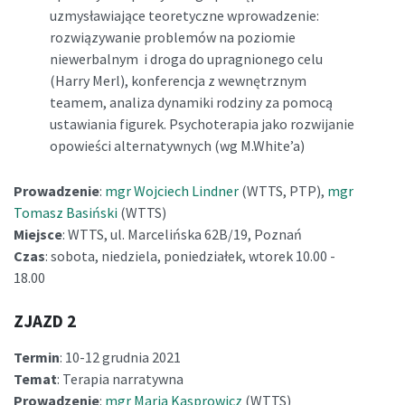
uzmysławiające teoretyczne wprowadzenie:
rozwiązywanie problemów na poziomie
niewerbalnym i droga do upragnionego celu
(Harry Merl), konferencja z wewnętrznym
teamem, analiza dynamiki rodziny za pomocą
ustawiania figurek. Psychoterapia jako rozwijanie
opowieści alternatywnych (wg M.White’a)
Prowadzenie
:
mgr Wojciech Lindner
(WTTS, PTP),
mgr
Tomasz Basiński
(WTTS)
Miejsce
: WTTS, ul. Marcelińska 62B/19, Poznań
Czas
: sobota, niedziela, poniedziałek, wtorek 10.00 -
18.00
ZJAZD 2
Termin
: 10-12 grudnia 2021
Temat
: Terapia narratywna
Prowadzenie
:
mgr Maria Kasprowicz
(WTTS)