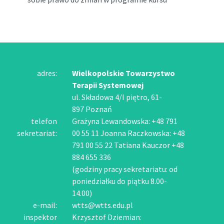
adres:
Wielkopolskie Towarzystwo
Terapii Systemowej
ul. Składowa 4/I piętro, 61-
897 Poznań
telefon
Grażyna Lewandowska: +48 791
sekretariat:
00 55 11 Joanna Raczkowska: +48
791 00 55 22 Tatiana Kauczor +48
884 655 336
(godziny pracy sekretariatu: od
poniedziałku do piątku 8.00-
14.00)
e-mail:
wtts@wtts.edu.pl
inspektor
Krzysztof Dziemian: