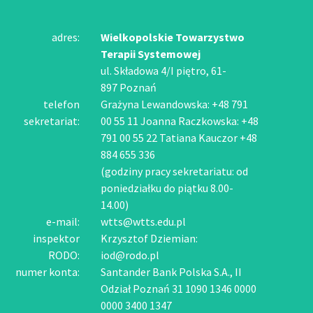
adres:
Wielkopolskie Towarzystwo
Terapii Systemowej
ul. Składowa 4/I piętro, 61-
897 Poznań
telefon
Grażyna Lewandowska: +48 791
sekretariat:
00 55 11 Joanna Raczkowska: +48
791 00 55 22 Tatiana Kauczor +48
884 655 336
(godziny pracy sekretariatu: od
poniedziałku do piątku 8.00-
14.00)
e-mail:
wtts@wtts.edu.pl
inspektor
Krzysztof Dziemian:
RODO:
iod@rodo.pl
numer konta:
Santander Bank Polska S.A., II
Odział Poznań 31 1090 1346 0000
0000 3400 1347